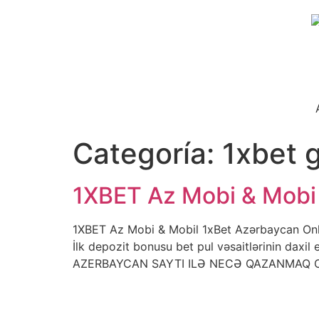
Categoría:
1xbet g
1XBET Az Mobi & Mobi
1XBET Az Mobi & Mobil 1xBet Azərbaycan Onl
İlk depozit bonusu bet pul vəsaitlərinin daxil
AZERBAYCAN SAYTI ILƏ NECƏ QAZANMAQ 