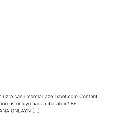
 üzrə canlı mərclər aze 1xbet.com Content
lərin üstünlüyü nədən ibarətdir? BET
ANA ONLAYN […]