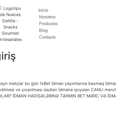
Inicio
Nosotros
Productos
Blog
Contacto
iriş
ayn matçlar bu gün 1xBet İdman yayımlarına baxmaq İdman
 edilməsi və çıxarılması üsulları İdmana qoyulan CANLI mərc
OLAR? İDMAN HADISƏLƏRINƏ TƏXMIN BET MƏRC VƏ İDM