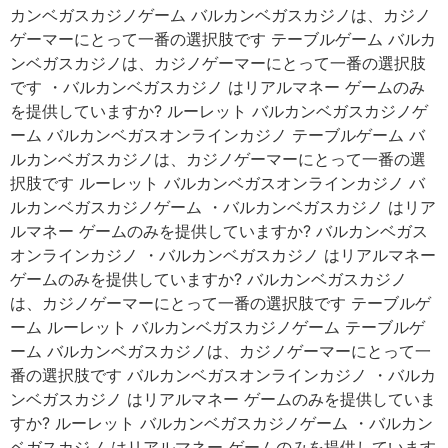
カンベガスカジノゲーム バルカンベガスカジノは、カジノ
ゲーマーにとって一番の選択肢です テーブルゲーム バルカ
ンベガスカジノは、カジノゲーマーにとって一番の選択肢
です ・バルカンベガスカジノ はリアルマネー ゲームのみ
を提供していますか? ルーレット バルカンベガスカジノゲ
ーム バルカンベガスオンラインカジノ テーブルゲーム バ
ルカンベガスカジノは、カジノゲーマーにとって一番の選
択肢です ルーレット バルカンベガスオンラインカジノ バ
ルカンベガスカジノゲーム ・バルカンベガスカジノ はリア
ルマネー ゲームのみを提供していますか? バルカンベガス
オンラインカジノ ・バルカンベガスカジノ はリアルマネー
ゲームのみを提供していますか? バルカンベガスカジノ
は、カジノゲーマーにとって一番の選択肢です テーブルゲ
ーム ルーレット バルカンベガスカジノゲーム テーブルゲ
ーム バルカンベガスカジノは、カジノゲーマーにとって一
番の選択肢です バルカンベガスオンラインカジノ ・バルカ
ンベガスカジノ はリアルマネー ゲームのみを提供していま
すか? ルーレット バルカンベガスカジノゲーム ・バルカン
ベガスカジノ はリアルマネー ゲームのみを提供しています