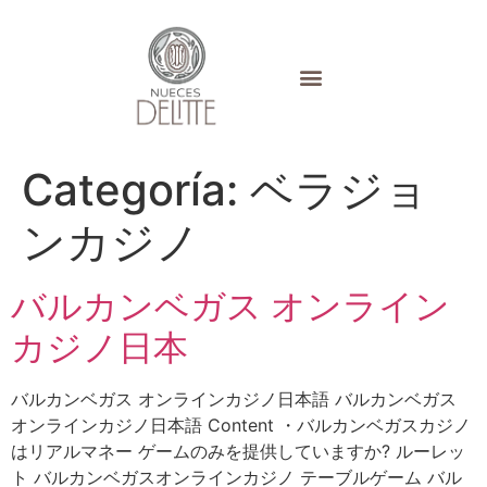
Categoría:
ベラジョ
ンカジノ
バルカンベガス オンライン
カジノ日本
バルカンベガス オンラインカジノ日本語 バルカンベガス
オンラインカジノ日本語 Content ・バルカンベガスカジノ
はリアルマネー ゲームのみを提供していますか? ルーレッ
ト バルカンベガスオンラインカジノ テーブルゲーム バル