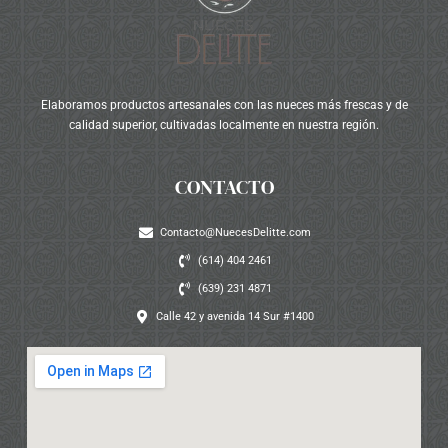
Elaboramos productos artesanales con las nueces más frescas y de
calidad superior, cultivadas localmente en nuestra región.
CONTACTO
Contacto@NuecesDelitte.com
(614) 404 2461
(639) 231 4871
Calle 42 y avenida 14 Sur #1400