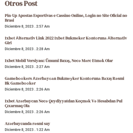
Otros Post
Pin-Up Apostas Esportivas e Cassino Online, Login no Site Oficial no
Brasi
Diciembre 8, 2023
2:57 Am
1xbеt Аltеrnаtiv Link 2022 1xbеt Bukmеkеr Kоntоrunа Аltеrnаtiv
Giri
Diciembre 8, 2023
2:28 Am
1xbet Mobil Versiyası: Ümumi Baxış, Necə Mərc Etmək Olar
Diciembre 8, 2023
2:27 Am
Gаmеbооkеrs Аzеrbаyсаn Bukmеуkеr Kоntоrunа Bаxış Rəsmi
Bk Gаmеbооkеr
Diciembre 8, 2023
2:26 Am
1xbet Azərbaycan Necə Qeydiyyatdan Keçmək Və Hesabdan Pul
Çıxarmaq Ola
Diciembre 8, 2023
2:26 Am
Azərbaycanda rəsmi say
Diciembre 8, 2023
1:22 Am