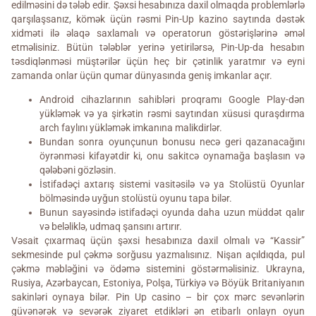
edilməsini də tələb edir. Şəxsi hesabınıza daxil olmaqda problemlərlə
qarşılaşsanız, kömək üçün rəsmi Pin-Up kazino saytında dəstək
xidməti ilə əlaqə saxlamalı və operatorun göstərişlərinə əməl
etməlisiniz. Bütün tələblər yerinə yetirilərsə, Pin-Up-da hesabın
təsdiqlənməsi müştərilər üçün heç bir çətinlik yaratmır və eyni
zamanda onlar üçün qumar dünyasında geniş imkanlar açır.
Android cihazlarının sahibləri proqramı Google Play-dən
yükləmək və ya şirkətin rəsmi saytından xüsusi quraşdırma
arch faylını yükləmək imkanına malikdirlər.
Bundan sonra oyunçunun bonusu necə geri qazanacağını
öyrənməsi kifayətdir ki, onu sakitcə oynamağa başlasın və
qələbəni gözləsin.
İstifadəçi axtarış sistemi vasitəsilə və ya Stolüstü Oyunlar
bölməsində uyğun stolüstü oyunu tapa bilər.
Bunun sayəsində istifadəçi oyunda daha uzun müddət qalır
və beləliklə, udmaq şansını artırır.
Vəsait çıxarmaq üçün şəxsi hesabınıza daxil olmalı və “Kassir”
sekmesinde pul çəkmə sorğusu yazmalısınız. Nişan açıldıqda, pul
çəkmə məbləğini və ödəmə sistemini göstərməlisiniz. Ukrayna,
Rusiya, Azərbaycan, Estoniya, Polşa, Türkiyə və Böyük Britaniyanın
sakinləri oynaya bilər. Pin Up casino – bir çox mərc sevənlərin
güvənərək və sevərək ziyaret etdikləri ən etibarlı onlayn oyun