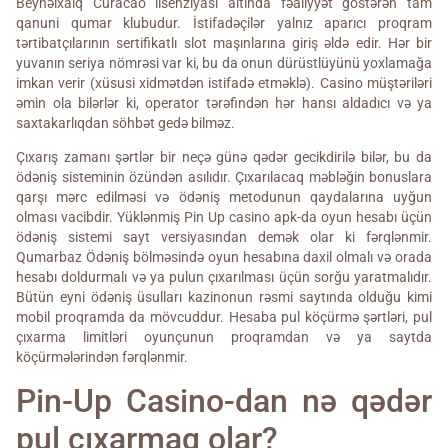
Beynəlxalq Curacao lisenziyası altında fəaliyyət göstərən tam
qanuni qumar klubudur. İstifadəçilər yalnız aparıcı proqram
tərtibatçılarının sertifikatlı slot maşınlarına giriş əldə edir. Hər bir
yuvanın seriya nömrəsi var ki, bu da onun dürüstlüyünü yoxlamağa
imkan verir (xüsusi xidmətdən istifadə etməklə). Casino müştəriləri
əmin ola bilərlər ki, operator tərəfindən hər hansı aldadıcı və ya
saxtakarlıqdan söhbət gedə bilməz.
Çıxarış zamanı şərtlər bir neçə günə qədər gecikdirilə bilər, bu da
ödəniş sisteminin özündən asılıdır. Çıxarılacaq məbləğin bonuslara
qarşı mərc edilməsi və ödəniş metodunun qaydalarına uyğun
olması vacibdir. Yüklənmiş Pin Up casino apk-da oyun hesabı üçün
ödəniş sistemi sayt versiyasından demək olar ki fərqlənmir.
Qumarbaz Ödəniş bölməsində oyun hesabına daxil olmalı və orada
hesabı doldurmalı və ya pulun çıxarılması üçün sorğu yaratmalıdır.
Bütün eyni ödəniş üsulları kazinonun rəsmi saytında olduğu kimi
mobil proqramda da mövcuddur. Hesaba pul köçürmə şərtləri, pul
çıxarma limitləri oyunçunun proqramdan və ya saytda
köçürmələrindən fərqlənmir.
Pin-Up Casino-dan nə qədər
pul çıxarmaq olar?