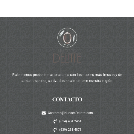
Elaboramos productos artesanales con las nueces más frescas y de
calidad superior, cultivadas localmente en nuestra región.
CONTACTO
Contacto@NuecesDelitte.com
(614) 404 2461
(639) 231 4871