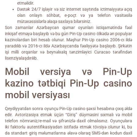
etməlidir.
Dəstək 24/7 işləyir və siz internet saytında ictimaiyyətə açıq
olan onlayn söhbət, e-poçt və ya telefon vasitəsilə
mütəxəssislərlə əlaqə saxlaya bilərsiniz.
Son zamanlar Azərbaycan qumar oyunları istiqamətində fəal
inkişaf etməyə başlayıb və bu gün Pin-Up casino ölkədə ən populyar
kazinolardan biri hesab olunur. Məşhur Pin-Up casino 2006-cı ildə
yaradılıb və 2016-cı ildə Azərbaycanda fəaliyyətə başlayıb. Şirkətin
işi milli orqanlar və beynəlxalq tənzimləyici Curacao tərəfindən
lisenziyalaşdırılıb.
Mobil versiya və Pin-Up
kazino tətbiqi Pin-Up casino
mobil versiyası
Qeydiyyatdan sonra oyunçu Pin-Up casino şəxsi hesabına çıxış əldə
edir. Avtorizasiya etmək üçün “Giriş” düyməsini sıxmalı və mobil
telefon nömrəniz/e-mail və şifrənizlə daxil olmalısınız. Oyunçulara
iki faktorlu autentifikasiyadan istifadə etmək tövsiyə olunur ki, bu
da standart giriş məlumatlarına əlavə olaraq SMS-dən kodun daxil