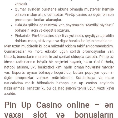
verəcək.
Qumar evindən bülletenə abunə olmaqla müştərilər həmişə
ən son məlumatı, o cümlədən Pin-Up casino az üçün ən son
promosyon kodları alacaqlar.
Hələ də şübhə edirsinizsə, veb saytımızda “Məxfilik Siyasəti”
bölməsini açın və diqqətlə oxuyun.
Pinkoinlər Pin-Up casino daxili valyutasıdır, qeydiyyat, profilin
doldurulması, aktiv oyun və digər hərəkətlər üçün hesablanır.
Mən uzun müddətdir ki, belə müxtəlif reklam təklifləri görməmişdim.
Qumarbazlar və mərc edənlər üçün sərfəli promosyonlar var.
Üstəlik, bonusların mərc edilməsi şərtləri olduqca sadədir. Pinup az
idman tədbirlərinin böyük bir seçimini bəyənir, hətta Gal futbolu,
netbol, ​​atışma, 3×3 basketbol kimi nadir idman növlərinə mərclər
var. Esports ayrıca bölməyə köçürülüb, bütün populyar oyunlar
üçün proqnozlar vermək mümkündür. Statistikaya və matç
nəticələrinə malik bölmələrin birbaşa pin up casino saytında
hazırlanması rahatdır ki, bu da hadisələrin təhlili üçün vaxtı xeyli
azaldır.
Pin Up Casino online – ​​ən
yaxşı slot və bonusların