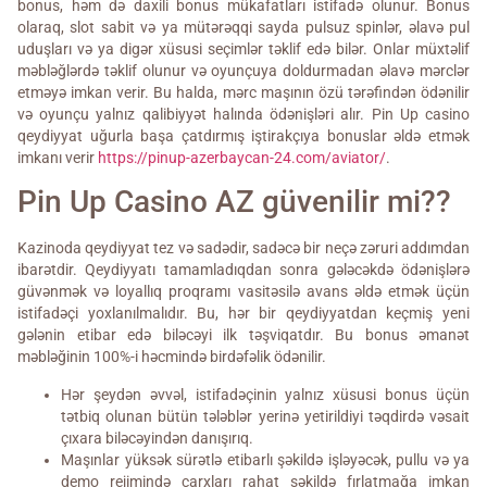
bonus, həm də daxili bonus mükafatları istifadə olunur. Bonus
olaraq, slot sabit və ya mütərəqqi sayda pulsuz spinlər, əlavə pul
uduşları və ya digər xüsusi seçimlər təklif edə bilər. Onlar müxtəlif
məbləğlərdə təklif olunur və oyunçuya doldurmadan əlavə mərclər
etməyə imkan verir. Bu halda, mərc maşının özü tərəfindən ödənilir
və oyunçu yalnız qalibiyyət halında ödənişləri alır. Pin Up casino
qeydiyyat uğurla başa çatdırmış iştirakçıya bonuslar əldə etmək
imkanı verir
https://pinup-azerbaycan-24.com/aviator/
.
Pin Up Casino AZ güvenilir mi??
Kazinoda qeydiyyat tez və sadədir, sadəcə bir neçə zəruri addımdan
ibarətdir. Qeydiyyatı tamamladıqdan sonra gələcəkdə ödənişlərə
güvənmək və loyallıq proqramı vasitəsilə avans əldə etmək üçün
istifadəçi yoxlanılmalıdır. Bu, hər bir qeydiyyatdan keçmiş yeni
gələnin etibar edə biləcəyi ilk təşviqatdır. Bu bonus əmanət
məbləğinin 100%-i həcmində birdəfəlik ödənilir.
Hər şeydən əvvəl, istifadəçinin yalnız xüsusi bonus üçün
tətbiq olunan bütün tələblər yerinə yetirildiyi təqdirdə vəsait
çıxara biləcəyindən danışırıq.
Maşınlar yüksək sürətlə etibarlı şəkildə işləyəcək, pullu və ya
demo rejimində çarxları rahat şəkildə fırlatmağa imkan