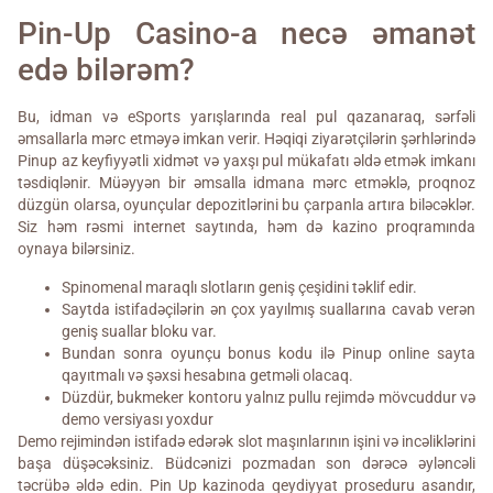
Pin-Up Casino-a necə əmanət
edə bilərəm?
Bu, idman və eSports yarışlarında real pul qazanaraq, sərfəli
əmsallarla mərc etməyə imkan verir. Həqiqi ziyarətçilərin şərhlərində
Pinup az keyfiyyətli xidmət və yaxşı pul mükafatı əldə etmək imkanı
təsdiqlənir. Müəyyən bir əmsalla idmana mərc etməklə, proqnoz
düzgün olarsa, oyunçular depozitlərini bu çarpanla artıra biləcəklər.
Siz həm rəsmi internet saytında, həm də kazino proqramında
oynaya bilərsiniz.
Spinomenal maraqlı slotların geniş çeşidini təklif edir.
Saytda istifadəçilərin ən çox yayılmış suallarına cavab verən
geniş suallar bloku var.
Bundan sonra oyunçu bonus kodu ilə Pinup online sayta
qayıtmalı və şəxsi hesabına getməli olacaq.
Düzdür, bukmeker kontoru yalnız pullu rejimdə mövcuddur və
demo versiyası yoxdur
Demo rejimindən istifadə edərək slot maşınlarının işini və incəliklərini
başa düşəcəksiniz. Büdcənizi pozmadan son dərəcə əyləncəli
təcrübə əldə edin. Pin Up kazinoda qeydiyyat proseduru asandır,