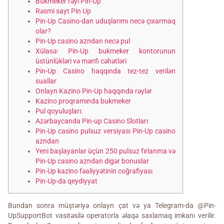
Bukmeker rəyi Pin-Up
Rəsmi sayt Pin Up
Pin-Up Casino-dan uduşlarımı necə çıxarmaq
olar?
Pin-Up casino azndan necə pul
Xülasə: Pin-Up bukmeker kontorunun
üstünlükləri və mənfi cəhətləri
Pin-Up Casino haqqında tez-tez verilən
suallar
Onlayn Kazino Pin-Up haqqında rəylər
Kazino proqramında bukmeker
Pul qoyuluşları:
Azərbaycanda Pin-up Casino Slotları
Pin-Up casino pulsuz versiyası Pin-Up casino
azndan
Yeni başlayanlar üçün 250 pulsuz fırlanma və
Pin-Up casino azndan digər bonuslar
Pin-Up kazino fəaliyyətinin coğrafiyası
Pin-Up-da qeydiyyat
Bundan sonra müştəriyə onlayn çat və ya Telegram-da @Pin-
UpSupportBot vasitəsilə operatorla əlaqə saxlamaq imkanı verilir.