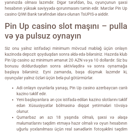
yanınızda olması lazımdır. Digər tərəfdən, bu, oyunçunun şəxsi
hesabının yüksək səviyyədə qorunmasını təmin edir. Mərclər Pin Up
casino QIWI Bank tərəfindən idarə olunan TsUPIS-ə aiddir.
Pin Up casino slot maşını – pulla
və ya pulsuz oynayın
Siz onu yalnız istifadəçi minimum mövcud məbləğ üçün onlayn
kazinoda depozit qoyduqdan sonra əldə edə bilərsiniz. Hazırda klub
Pin Up casino az minimum əmanət 20 AZN və ya 10 dollardır. Siz bu
bonusu doldurduqdan sonra aktivləşdirə və sonra oynamağa
başlaya bilərsiniz. Eyni zamanda, başa düşmək lazımdır ki,
oyunçular yalnız özləri üçün belə pul götürmürlər.
Adi onlayn oyunlarla yanaşı, Pin Up casino azerbaycan canlı
kazino təklif edir.
Yeni başlayanlara ən çox istifadə edilən kazino slotlarını təklif
edən Xüsusiyyətlər bölməsinə diqqət yetirmələri tövsiyə
olunur.
Qumarbaz ən azı 18 yaşında olmalı, şəxsi və əlaqə
məlumatlarını təqdim etməyə hazır olmalı və oyun hesabının
uğurlu yoxlanılması üçün real sənədlərin fotoşəklini təqdim